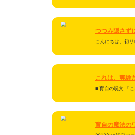
つつみ隠さず
こんにちは、初リレ
これは、実験
■ 育自の呪文 
育自の魔法の